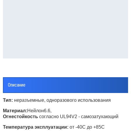
Разъе
-М(н)
"папа
ъем плоский в термоусаживаемой изоляции
Разъе
па" РПИ-П-Т
"мама
ъем плоский в термоусаживаемой изоляции
Разъе
ама" РППИ-М-Т
Разъе
зъем флажковый изолированный РФИ-М(н)
зъем ответвительный изолированный РПИ-О
Описание
Тип:
неразъемные, одноразового использования
Материал:
Нейлон6.6,
Огнестойкость
согласно UL94V2 - самозатухающий
Температура эксплуатации:
от -40С до +85С